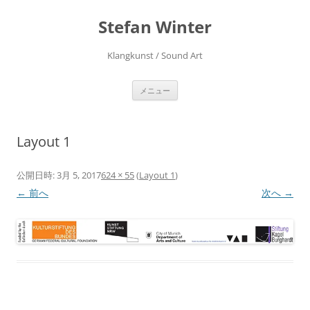
Stefan Winter
Klangkunst / Sound Art
コ
メニュー
ン
テ
ン
ツ
へ
Layout 1
ス
キ
ッ
プ
公開日時:
3月 5, 2017
624 × 55
(
Layout 1
)
← 前へ
次へ →